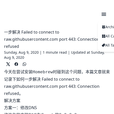
Arch
一步解决 Failed to connect to
All C
raw.githubusercontent.com port 443: Connection
All T
refused
Sunday, Aug 9, 2020 |
1 minute read
|
Updated at Sunday,
Aug 9, 2020
今天在尝试安装
时碰到这个问题，本篇文章就来
Homebrew
记录下如何一步解决 Failed to connect to
raw.githubusercontent.com port 443: Connection
refused。
解决方案
方案一：修改DNS