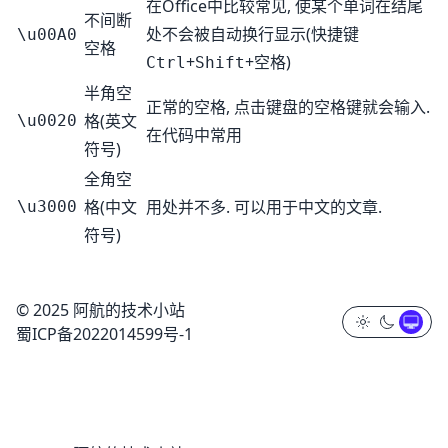
在Office中比较常见, 使某个单词在结尾
不间断
处不会被自动换行显示(快捷键
\u00A0
空格
+
+
)
Ctrl
Shift
空格
半角空
正常的空格, 点击键盘的空格键就会输入.
格(英文
\u0020
在代码中常用
符号)
全角空
格(中文
用处并不多. 可以用于中文的文章.
\u3000
符号)
© 2025 阿航的技术小站
蜀ICP备2022014599号-1