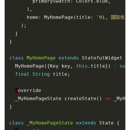
      home: MyHomePage(title: 
'Hi, 国际化!
class
MyHomePage
extends
  MyHomePage({Key key, 
this
.title}) 
:
sup
final
String
@
  _MyHomePageState createState() 
=>
class
_MyHomePageState
extends