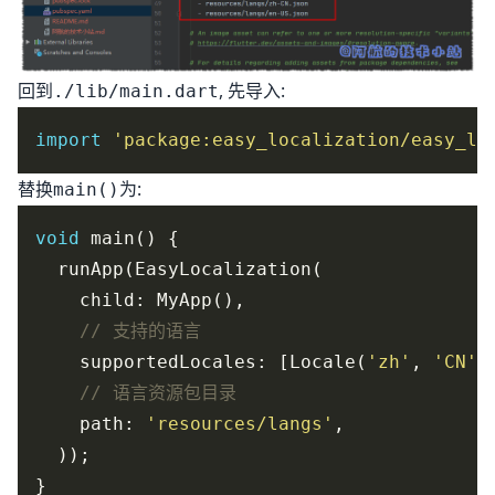
回到
, 先导入:
./lib/main.dart
import
'package:easy_localization/easy_lo
替换
为:
main()
void
    supportedLocales: [Locale(
'zh'
, 
'CN'
)
    path: 
'resources/langs'