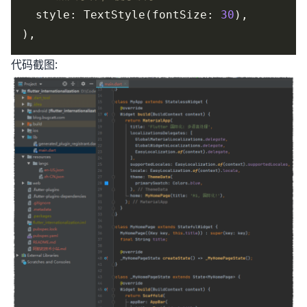
  style: TextStyle(fontSize: 
30
代码截图: