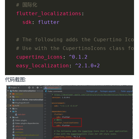
# 国际化
flutter_localizations
sdk
: 
flutter
# The following adds the Cupertino Icon
# Use with the CupertinoIcons class for
cupertino_icons
: 
^0.1.2
easy_localization
: 
^2.1.0+2
代码截图: