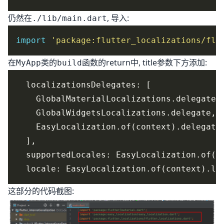
仍然在
, 导入:
./lib/main.dart
import
'package:flutter_localizations/flu
在
类的
函数的return中, title参数下方添加:
MyApp
build
这部分的代码截图: