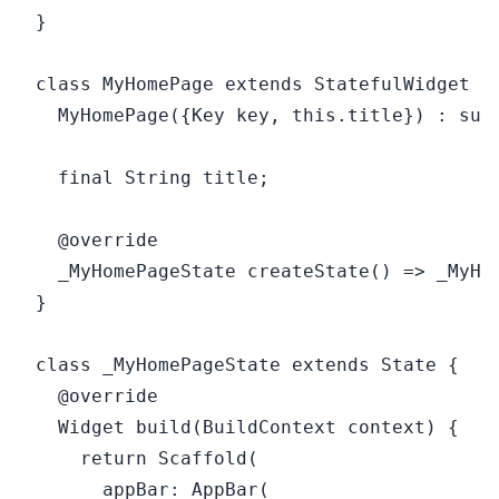
}

class MyHomePage extends StatefulWidget {

  MyHomePage({Key key, this.title}) : supe
  final String title;

  @override

  _MyHomePageState createState() => _MyHom
}

class _MyHomePageState extends State {

  @override

  Widget build(BuildContext context) {

    return Scaffold(

      appBar: AppBar(
