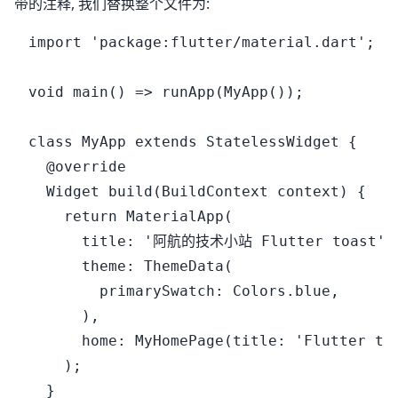
带的注释, 我们替换整个文件为:
import 'package:flutter/material.dart';

void main() => runApp(MyApp());

class MyApp extends StatelessWidget {

  @override

  Widget build(BuildContext context) {

    return MaterialApp(

      title: '阿航的技术小站 Flutter toast',

      theme: ThemeData(

        primarySwatch: Colors.blue,

      ),

      home: MyHomePage(title: 'Flutter to
    );

  }
