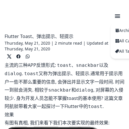
Arch
Flutter Toast、弹出提示、轻提示
All C
Thursday, May 21, 2020 |
2 minute read
|
Updated at
Thursday, May 21, 2020
All T
主流的三种APP反馈形式:
、
以及
toast
snackbar
.
又称为弹出提示、轻提示.通常用于提示用
dialog
toast
户一些不那么重要的信息, 会弹出并显示文字一段时间. 时间
一到就会消失. 相较于
和
, 对屏幕的入侵
snackbar
dialog
较少. 身为开发人员怎能不掌握toast的基本使用? 这篇文章
阿航就带着大家一起探讨一下Flutter中的
.
toast
效果
有图有真相, 我们来看下我们本次要实现的最终效果: