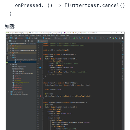
  onPressed: () => Fluttertoast.cancel(),

如图: