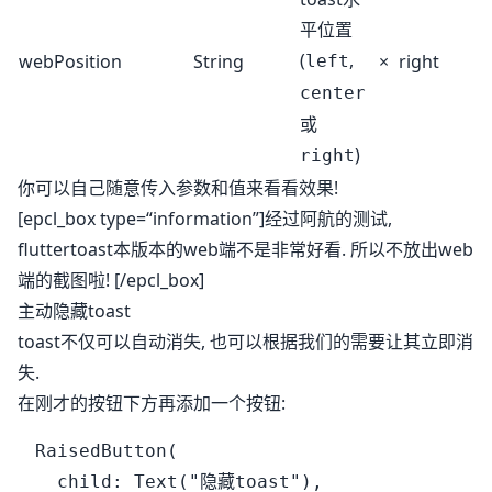
平位置
(
,
webPosition
String
×
right
left
center
或
)
right
你可以自己随意传入参数和值来看看效果!
[epcl_box type=“information”]经过阿航的测试,
fluttertoast本版本的web端不是非常好看. 所以不放出web
端的截图啦! [/epcl_box]
主动隐藏toast
toast不仅可以自动消失, 也可以根据我们的需要让其立即消
失.
在刚才的按钮下方再添加一个按钮:
RaisedButton(

  child: Text("隐藏toast"),
