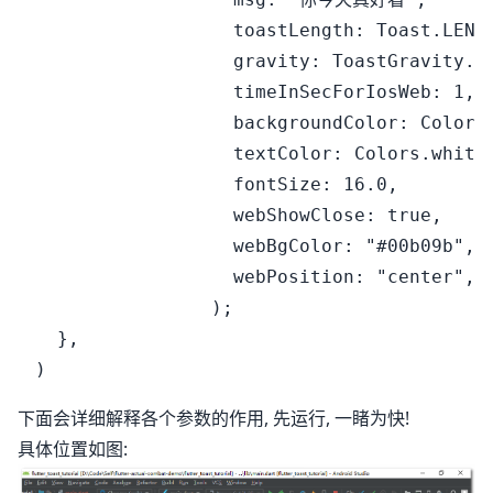
                  toastLength: Toast.LENGT
                  gravity: ToastGravity.BO
                  timeInSecForIosWeb: 1,

                  backgroundColor: Colors.
                  textColor: Colors.white,
                  fontSize: 16.0,

                  webShowClose: true,

                  webBgColor: "#00b09b",

                  webPosition: "center",

                );

  },

下面会详细解释各个参数的作用, 先运行, 一睹为快!
具体位置如图: