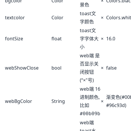
bgcolor
Color
×
Colors.bla
景色
toast文
textcolor
Color
×
Colors.whi
字颜色
toast文
fontSize
float
字字体大
×
16.0
小
web端 是
否显示关
webShowClose
bool
×
false
闭按钮
(“×"号)
web端 16
进制颜色,
渐变色(#00
webBgColor
String
×
比如
#96c93d)
#00b09b
web端
toast水