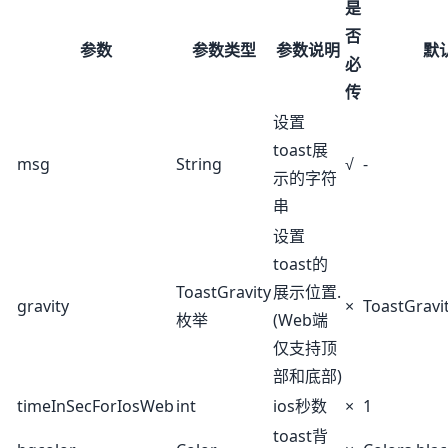
是
否
参数
参数类型
参数说明
默
必
传
设置
toast展
msg
String
√
-
示的字符
串
设置
toast的
ToastGravity
展示位置.
gravity
×
ToastGrav
枚举
(Web端
仅支持顶
部和底部)
timeInSecForIosWeb
int
ios秒数
×
1
toast背