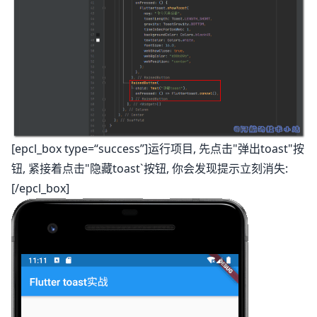
[epcl_box type=“success”]运行项目, 先点击"弹出toast"按
钮, 紧接着点击"隐藏toast`按钮, 你会发现提示立刻消失:
[/epcl_box]